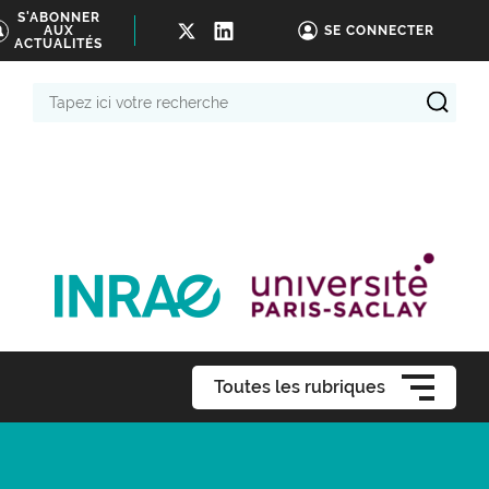
S'ABONNER
AUX
SE CONNECTER
ACTUALITÉS
Tapez
ici
votre
recherche
Toutes les rubriques