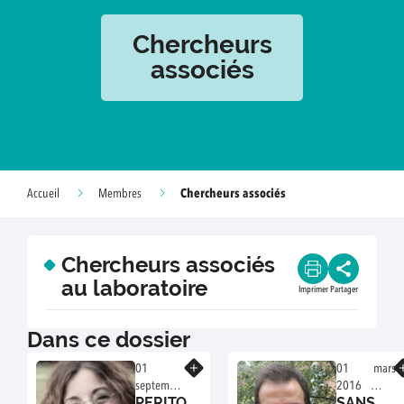
Chercheurs
associés
Chercheurs associés
Accueil
Membres
Chercheurs associés
au laboratoire
Imprimer
Partager
Dans ce dossier
En savoir plus
En savoir plus
01
01 mars
septembre
2016
PERITO
SANS
2018
Extérieur