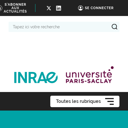
S'ABONNER
AUX
SE CONNECTER
ACTUALITÉS
Tapez
ici
votre
recherche
Toutes les rubriques