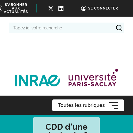
S'ABONNER
AUX
SE CONNECTER
ACTUALITÉS
Tapez
ici
votre
recherche
Toutes les rubriques
CDD d’une