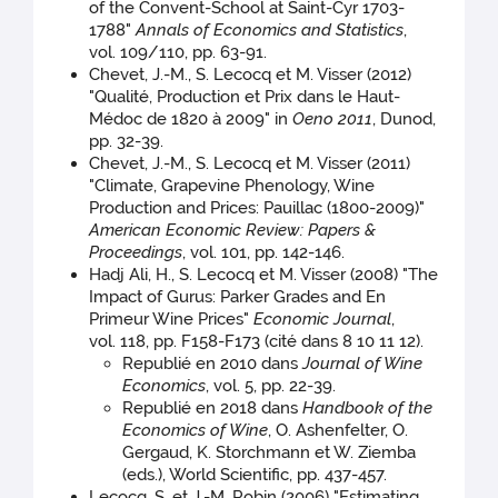
of the Convent-School at Saint-Cyr 1703-
1788"
Annals of Economics and Statistics
,
vol. 109/110, pp. 63-91.
Chevet, J.-M., S. Lecocq et M. Visser (2012)
"Qualité, Production et Prix dans le Haut-
Médoc de 1820 à 2009" in
Oeno 2011
, Dunod,
pp. 32-39.
Chevet, J.-M., S. Lecocq et M. Visser (2011)
"Climate, Grapevine Phenology, Wine
Production and Prices: Pauillac (1800-2009)"
American Economic Review: Papers &
Proceedings
, vol. 101, pp. 142-146.
Hadj Ali, H., S. Lecocq et M. Visser (2008) "The
Impact of Gurus: Parker Grades and En
Primeur Wine Prices"
Economic Journal
,
vol. 118, pp. F158-F173 (cité dans 8 10 11 12).
Republié en 2010 dans
Journal of Wine
Economics
, vol. 5, pp. 22-39.
Republié en 2018 dans
Handbook of the
Economics of Wine
, O. Ashenfelter, O.
Gergaud, K. Storchmann et W. Ziemba
(eds.), World Scientific, pp. 437-457.
Lecocq, S. et J.-M. Robin (2006) "Estimating