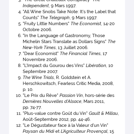
Independent
, 9 Mars 1997.
"All Wine Snobs Take Note: It's the Label that
Counts"
The Telegraph
, 9 Mars 1997.
"Fruity Little Numbers"
The Economist
, 14-20
Octobre 2006.
"In the Language of Gastronomy, Those
Michelin Stars Translate as Dollars Signs"
The
New-York Times
, 13 Juillet 2006.
"Dear Economist"
The Financial Times
, 17
Novembre 2006.
"L'Impact du Gourou des Vins"
Libération,
10
Septembre 2007.
The Wine Trials
, R. Goldstein et A.
Herschkowitsch, Fearless Critic Media, 2008,
p. 10.
"Le Prix du Rêve"
Passion Vin
, hors-série des
Dernières Nouvelles d'Alsace
, Mars 2011,
pp. 74-77.
"Plus-value contre Goût du Vin"
Gault & Millau
,
Août-Septembre 2012, pp. 44-46.
"Le Dégustateur face à la Valeur d'un Vin"
Paysan du Midi
et
L'Agriculteur Provençal
, 15