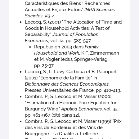
Caractéristiques des Biens : Recherches
Actuelles et Enjeux Futurs"
INRA Sciences
Sociales
, #3-4.
Lecocq, S. (2001) "The Allocation of Time and
Goods in Household Activities: A Test of
Separability"
Journal of Population
Economics
, vol. 14, pp. 585-597.
Republié en 2003 dans
Family,
Household and Work
, K.F. Zimmermann
et M. Vogler (eds.), Springer-Verlag,
pp. 25-37.
Lecocq, S., L. Lévy-Garboua et B. Rapoport
(2001) "Economie de la Famille" in
Dictionnaire des Sciences Economiques
,
Presses Universitaires de France, pp. 410-413.
Combris, P., S. Lecocq et M. Visser (2000)
"Estimation of a Hedonic Price Equation for
Burgundy Wine"
Applied Economics
, vol. 32,
pp. 961-967 (cité dans 12).
Combris, P., S. Lecocq et M. Visser (1999) "Prix
des Vins de Bordeaux et des Vins de
Bourgogne : La Qualité a-t-elle de