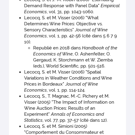
Demand Response with Panel Data"
Empirical
Economics
, vol. 31, pp. 1043-1060.
Lecocq, S. et M. Visser (2006) "What
Determines Wine Prices: Objective vs.
Sensory Characteristics"
Journal of Wine
Economics
, vol. 1, pp. 42-56 (cité dans 5 6 7 9
10).
Republié en 2018 dans
Handbook of the
Economics of Wine
, O. Ashenfelter, O.
Gergaud, K. Storchmann et W. Ziemba
(eds.), World Scientific, pp. 501-516.
Lecocq, S. et M. Visser (2006) "Spatial
Variations in Weather Conditions and Wine
Prices in Bordeaux"
Journal of Wine
Economics
, vol. 1, pp. 114-124.
Lecocq, S., T. Magnac, M.-C. Pichery et M.
Visser (2005) "The Impact of Information on
Wine Auction Prices: Results of an
Experiment"
Annals of Economics and
Statistics
, vol. 77, pp. 37-57 (cité dans 12).
Lecocq, S. et M. Simioni (2005)
"Comportement du Consommateur et