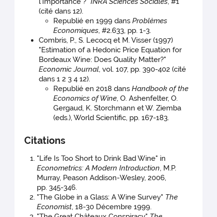
l'Importance ?"
INRA Sciences Sociales
, #1
(cité dans 12).
Republié en 1999 dans
Problèmes
Economiques
, #2.633, pp. 1-3.
Combris, P., S. Lecocq et M. Visser (1997)
"Estimation of a Hedonic Price Equation for
Bordeaux Wine: Does Quality Matter?"
Economic Journal
, vol. 107, pp. 390-402 (cité
dans 1 2 3 4 12).
Republié en 2018 dans
Handbook of the
Economics of Wine
, O. Ashenfelter, O.
Gergaud, K. Storchmann et W. Ziemba
(eds.), World Scientific, pp. 167-183.
Citations
"Life Is Too Short to Drink Bad Wine" in
Econometrics: A Modern Introduction
, M.P.
Murray, Peason Addison-Wesley, 2006,
pp. 345-346.
"The Globe in a Glass: A Wine Survey"
The
Economist
, 18-30 Décembre 1999.
"The Great Châteaux Conspiracy"
The