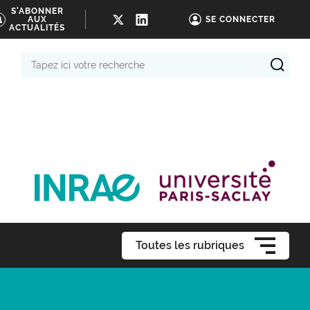
S'ABONNER
AUX
SE CONNECTER
ACTUALITÉS
Tapez
ici
votre
recherche
Toutes les rubriques